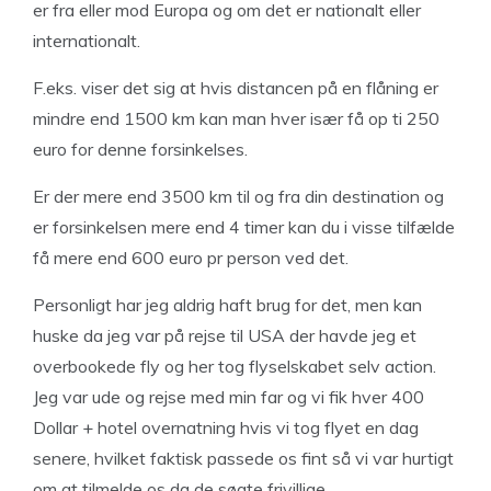
er fra eller mod Europa og om det er nationalt eller
internationalt.
F.eks. viser det sig at hvis distancen på en flåning er
mindre end 1500 km kan man hver især få op ti 250
euro for denne forsinkelses.
Er der mere end 3500 km til og fra din destination og
er forsinkelsen mere end 4 timer kan du i visse tilfælde
få mere end 600 euro pr person ved det.
Personligt har jeg aldrig haft brug for det, men kan
huske da jeg var på rejse til USA der havde jeg et
overbookede fly og her tog flyselskabet selv action.
Jeg var ude og rejse med min far og vi fik hver 400
Dollar + hotel overnatning hvis vi tog flyet en dag
senere, hvilket faktisk passede os fint så vi var hurtigt
om at tilmelde os da de søgte frivillige.