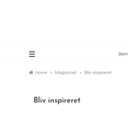
Skip
to
content
Bemæ
Home
»
Magasinet
»
Bliv inspireret
Bliv inspireret