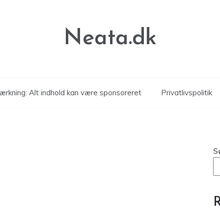
Neata.dk
rkning: Alt indhold kan være sponsoreret
Privatlivspolitik
S
R