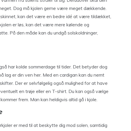
 varmen fra solens stråler til sig. Derudover skal den
r meget. Dog må kjolen gerne være meget dækkende.
lskinnet, kan det være en bedre idé at være tildækket,
g kjolen er løs, kan det være mere kølende og
tte. På den måde kan du undgå solskoldninger,
så har kolde sommerdage til tider. Det betyder dog
på lag er din ven her. Med en cardigan kan du nemt
kifter. Der er selvfølgelig også mulighed for at have
ventuelt en trøje eller en T-shirt. Du kan også vælge
e kommer frem. Man kan heldigvis altid gå i kjole.
e
kjoler er med til at beskytte dig mod solen, samtidig