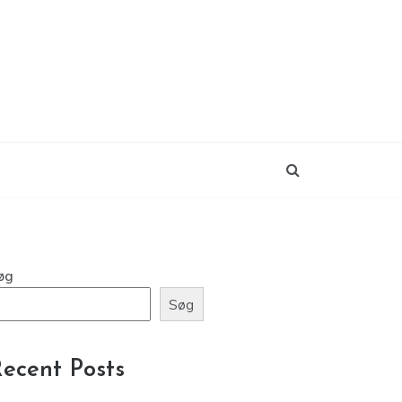
øg
Søg
ecent Posts