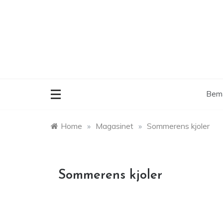
Skip
to
content
Bemæ
Home
»
Magasinet
»
Sommerens kjoler
Sommerens kjoler