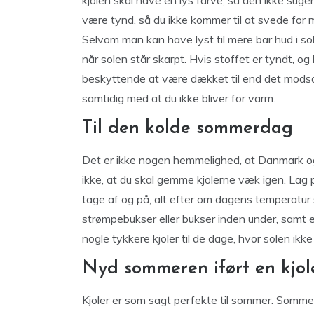
kjolen skal have en lys farve, så den ikke suger
være tynd, så du ikke kommer til at svede fo
Selvom man kan have lyst til mere bar hud i so
når solen står skarpt. Hvis stoffet er tyndt, o
beskyttende at være dækket til end det modsa
samtidig med at du ikke bliver for varm.
Til den kolde sommerdag
Det er ikke nogen hemmelighed, at Danmark og
ikke, at du skal gemme kjolerne væk igen. Lag 
tage af og på, alt efter om dagens temperatur s
strømpebukser eller bukser inden under, samt e
nogle tykkere kjoler til de dage, hvor solen ikk
Nyd sommeren iført en kjol
Kjoler er som sagt perfekte til sommer. Sommer