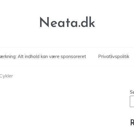
Neata.dk
rkning: Alt indhold kan være sponsoreret
Privatlivspolitik
Cykler
S
R