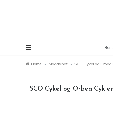
Skip
to
content
Bemæ
Home
»
Magasinet
»
SCO Cykel og Orbea 
SCO Cykel og Orbea Cykler