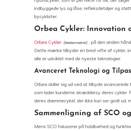
hybridcykler, som er perfekte for de, der søger 
indbyggede lys og låse, refleksdetaljer og støt
bycyklister.
Orbea Cykler: Innovation 
Orbea Cykler
, på den anden hånd,
Dette mærke tilbyder en bred vifte af cykler, in
alle er udviklet med de nyeste teknologier.
Avanceret Teknologi og Tilpa
Orbea skiller sig ud ved at tilbyde avancered
som lader kunderne skræddersy deres cykler. Fr
deres drømmecykel, der ikke kun ser godt ud, m
Sammenligning af SCO o
Mens SCO fokuserer på holdbarhed og funktion