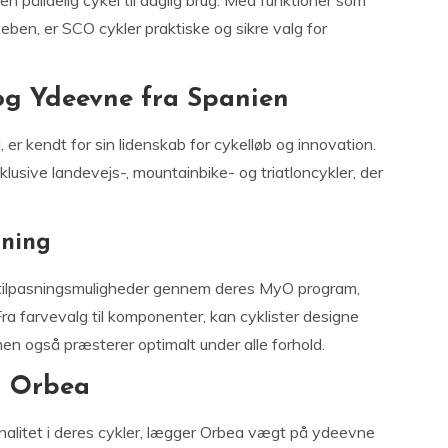
en pålidelig cykel til daglig brug. Med funktioner som
teben, er SCO cykler praktiske og sikre valg for
og Ydeevne fra Spanien
 er kendt for sin lidenskab for cykelløb og innovation.
klusive landevejs-, mountainbike- og triatloncykler, der
sning
e tilpasningsmuligheder gennem deres MyO program,
a farvevalg til komponenter, kan cyklister designe
en også præsterer optimalt under alle forhold.
g Orbea
alitet i deres cykler, lægger Orbea vægt på ydeevne